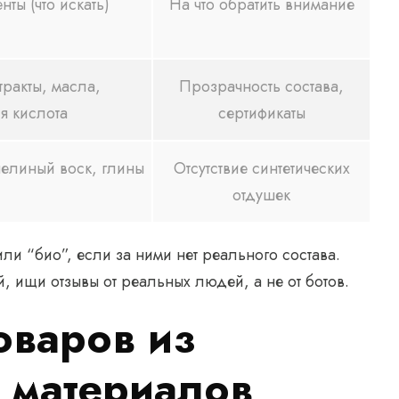
ты (что искать)
На что обратить внимание
тракты, масла,
Прозрачность состава,
я кислота
сертификаты
елиный воск, глины
Отсутствие синтетических
отдушек
или “био”, если за ними нет реального состава.
, ищи отзывы от реальных людей, а не от ботов.
оваров из
 материалов