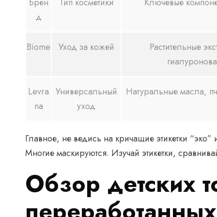
Брен
Тип косметики
Ключевые компонен
д
Biome
Уход за кожей
Растительные экс
гиалуронова
Levra
Универсальный
Натуральные масла, пч
na
уход
Главное, не ведись на кричащие этикетки “эко” 
Многие маскируются. Изучай этикетки, сравнивай
Обзор детских т
переработанных