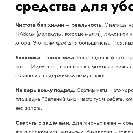
средства для уб
Чистота без химии – реальность.
Ответишь на
ПАВами (молекулы, которые мылят), лимонной к
хлора. Это прям
край
для большинства “грязных
Упаковка – тоже тема.
Если видишь флакон из
плюс. Идеально, если есть возможность взять 
обычно и с содержимым не мухлюют.
Не верь всему подряд.
Сертификаты – это хоро
площадке “Зеленый мир” часто тусят ребята, ко
вес золота.
Сверить с задачами.
Для жирных пятен – средс
же кислотами или энзимами. Универсал – тоже 